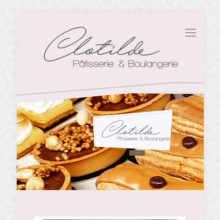
Découvrez la Pâtisserie
.